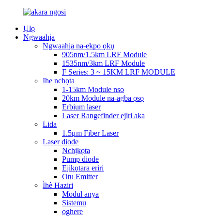
Ụlọ
Ngwaahịa
Ngwaahịa na-ekpo ọkụ
905nm/1.5km LRF Module
1535nm/3km LRF Module
F Series: 3 ~ 15KM LRF MODULE
Ihe nchọta
1-15km Module nso
20km Module na-agba ọsọ
Erbium laser
Laser Rangefinder ejiri aka
Lida
1.5μm Fiber Laser
Laser diode
Nchịkọta
Pump diode
Ejikọtara eriri
Otu Emitter
Ìhè Haziri
Modul anya
Sistemu
oghere