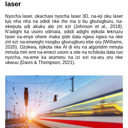
laser
Nyocha laser, ọkachasị nyocha laser 3D, na-eji ọkụ laser
tụọ nha nha na ọdịdị nke ihe ma ọ bụ gburugburu, na-
ekepụta ụdị akụkụ atọ ziri ezi (Johnson et al., 2018).
N'adịghị ka usoro ọdịnala, ọdịdị adịghị ejikọta teknụzụ
laser na-enye ohere maka ijide data ngwa ngwa na nke
ziri ezi na-enweghị nsogbu gburugburu ebe ọrụ (Williams,
2020). Ọzọkwa, njikọta nke AI dị elu na algọridim mmụta
mmụta miri emi na-emezi usoro a site na nchịkọta data ruo
nyocha, na-eme ka arụmọrụ na izi ezi na-arụ ọrụ nke
ukwuu (Davis & Thompson, 2021).