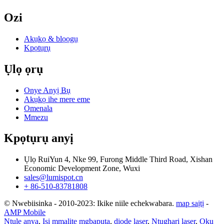
Ozi
Akụkọ & blọọgụ
Kpọtụrụ
Ụlọ ọrụ
Onye Anyị Bụ
Akụkọ ihe mere eme
Omenala
Mmezu
Kpọtụrụ anyị
Ụlọ RuiYun 4, Nke 99, Furong Middle Third Road, Xishan
Economic Development Zone, Wuxi
sales@lumispot.cn
+ 86-510-83781808
© Nwebiisinka - 2010-2023: Ikike niile echekwabara.
map saịtị
-
AMP Mobile
Ntụle anya
,
Isi mmalite mgbapụta
,
diode laser
,
Ntugharị laser
,
Ọkụ