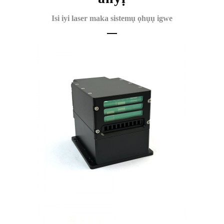
Isi iyi laser maka sistemụ ọhụụ igwe