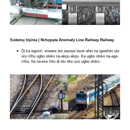
Sistemụ Injinia | Nchọpụta Anomaly Line Railway Railway
Dị ka egosiri, enwere ike ịwụnye laser ahịrị na igwefoto ụlọ
ọrụ n'ihu ụgbọ oloko na-akpụ akpụ. Ka ụgbọ oloko na-aga
n'ihu, ha na-ese foto dị elu nke ụzọ ụgbọ oloko.