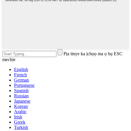
Pịa tinye ka ịchọọ ma ọ bụ ESC
mechie
English
French
German
Portuguese
Spanish
Russian
Japanese
Korean
Arabic
Irish
Greek
Turkish