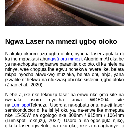
Ngwa Laser na mmezi ụgbọ oloko
N'akụkụ okporo ụzọ ụgbọ oloko, nyocha laser apụtala dị
ka ihe mgbakasị ahụ
ngwá ọrụ mmezi
. Algọridim AI ọkaibe
ya na-achọpụta mgbanwe paramita ọkọlọtọ, dị ka nlele na
ntinye, wee chọpụta ihe egwu nchekwa nwere ike, belata
mkpa nyocha akwụkwọ ntuziaka, belata ọnụ ahịa, yana
ịkwalite nchekwa na ntụkwasị obi nke sistemu ụgbọ oloko
(Zhao et al., 2020).
N'ebe a, ike nke teknụzụ laser na-enwu nke ọma site na
iwebata usoro nyocha anya WDE004 site
na.
Lumispot
Teknụzụ. Usoro a na-egbutu ọnụ, na-eji laser
semiconductor dị ka isi iyi ọkụ ya, na-enwe ike mmepụta
nke 15-50W na ogologo nke 808nm / 915nm / 1064nm
(Lumispot Teknụzụ, 2022). Usoro a na-egosipụta njikọ,
ijikọta laser, igwefoto, na ọkụ ọkụ, nke a na-agbanye iji