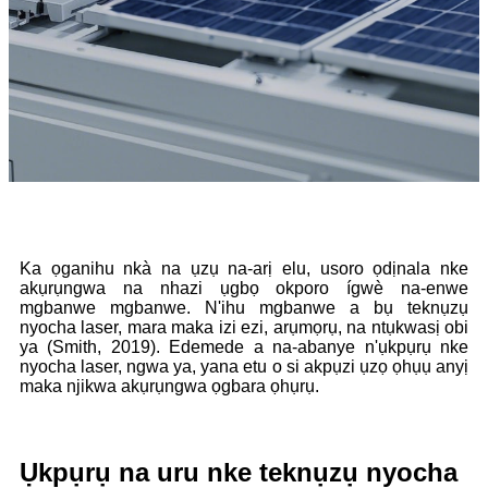
Ka ọganihu nkà na ụzụ na-arị elu, usoro ọdịnala nke
akụrụngwa na nhazi ụgbọ okporo ígwè na-enwe
mgbanwe mgbanwe. N'ihu mgbanwe a bụ teknụzụ
nyocha laser, mara maka izi ezi, arụmọrụ, na ntụkwasị obi
ya (Smith, 2019). Edemede a na-abanye n'ụkpụrụ nke
nyocha laser, ngwa ya, yana etu o si akpụzi ụzọ ọhụụ anyị
maka njikwa akụrụngwa ọgbara ọhụrụ.
Ụkpụrụ na uru nke teknụzụ nyocha