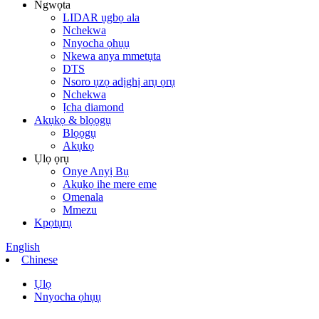
Ngwọta
LIDAR ụgbọ ala
Nchekwa
Nnyocha ọhụụ
Nkewa anya mmetụta
DTS
Nsoro ụzọ adịghị arụ ọrụ
Nchekwa
Ịcha diamond
Akụkọ & blọọgụ
Blọọgụ
Akụkọ
Ụlọ ọrụ
Onye Anyị Bụ
Akụkọ ihe mere eme
Omenala
Mmezu
Kpọtụrụ
English
Chinese
Ụlọ
Nnyocha ọhụụ