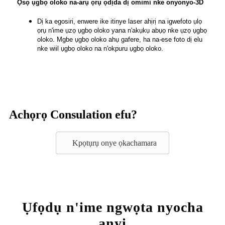
Ọsọ ụgbọ oloko na-arụ ọrụ ọdịda dị omimi nke onyonyo-3D
Dị ka egosiri, enwere ike itinye laser ahịrị na igwefoto ụlọ
ọrụ n'ime ụzọ ụgbọ oloko yana n'akụkụ abụọ nke ụzọ ụgbọ
oloko. Mgbe ụgbọ oloko ahụ gafere, ha na-ese foto dị elu
nke wiil ụgbọ oloko na n'okpuru ụgbọ oloko.
Achọrọ Consulation efu?
Kpọtụrụ onye ọkachamara
Ụfọdụ n'ime ngwọta nyocha
anyị