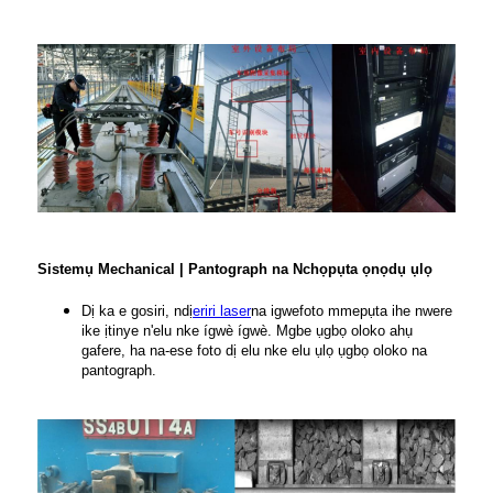
Sistemụ Mechanical | Pantograph na Nchọpụta ọnọdụ ụlọ
Dị ka e gosiri, ndị
eriri laser
na igwefoto mmepụta ihe nwere
ike ịtinye n'elu nke ígwè ígwè. Mgbe ụgbọ oloko ahụ
gafere, ha na-ese foto dị elu nke elu ụlọ ụgbọ oloko na
pantograph.