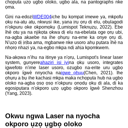
chọpụta ụzọ ụgbọ oloko, ụgbọ ala, na pantographs nke
ọma.
Gịnị na-edozi
WDE004
iche bụ kọmpat imewe ya, mkpofu
ọkụ na-atụ atụ, nkwụsi ike, yana ịrụ ọrụ dị elu, ọbụlagodi
n'okpuru oke okpomọkụ (Lumispot Teknụzụ, 2022). Ebe
ìhè otu ya na njikọta ọkwa dị elu na-ebelata oge ọrụ ubi,
na-agba akaebe na ihe ọhụrụ na-eme ka onye ọrụ dị.
N'ụzọ dị ịrịba ama, mgbanwe nke usoro ahụ pụtara ìhè na
nhọrọ nhazi ya, na-egbo mkpa ndị ahịa kpọmkwem.
Na-akọwa n'ihu na itinye ya n'ọrụ, Lumispot's linear laser
system, gụnyere
ahaziri isi iyi
na ọkụ usoro, integrates
igwefoto n'ime laser usoro, ozugbo na-erite uru ụgbọ
okporo ígwè nnyocha na
igwe ọhụụ
(Chen, 2021). Ihe
ọhụrụ a bụ ihe kachasị mkpa maka nchọpụta hub na ụgbọ
oloko na-agba ọsọ ọsọ n'okpuru ọnọdụ ọkụ dị ala, dị ka
egosipụtara n'okporo ụzọ ụgbọ okporo ígwè Shenzhou
(Yang, 2023).
Okwu ngwa Laser na nyocha
okporo ụzọ ụgbọ oloko