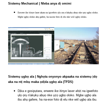
Sistemụ Mechanical | Nleba anya dị omimi
Enwere ike itinye laser akara na igwefoto ụlọ ọrụ n'akụkụ abụọ nke ụzọ ụgbọ oloko.
.
Mgbe ụgbọ oloko ahụ gafere, ha na-ese foto dị elu nke wiil ụgbọ oloko
Sistemụ ụgbọ ala | Nghọta onyonyo akpaaka na sistemụ ịdọ
aka na ntị mbụ maka ọdịda ụgbọ ala (TFDS)
Dịka e gosipụtara, enwere ike itinye laser ahịrị na igwefoto
ụlọ ọrụ n'akụkụ abụọ nke ụzọ ụgbọ oloko. Mgbe ụgbọ ala
ibu ahụ gafere, ha na-ese foto dị elu nke wiil ụgbọ ala ibu.