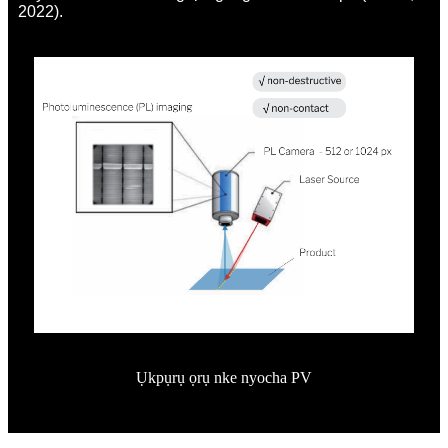
2022).
Ụkpụrụ ọrụ nke nyocha PV