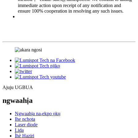
immediate action upon receipt of any notification and
ensure 100% cooperation in resolving any such issues.
Ajuju UGBUA
ngwaahịa
Ngwaahịa na-ekpo ọkụ
Ihe nchọta
Laser diode
Lida
Ìhè Haziri