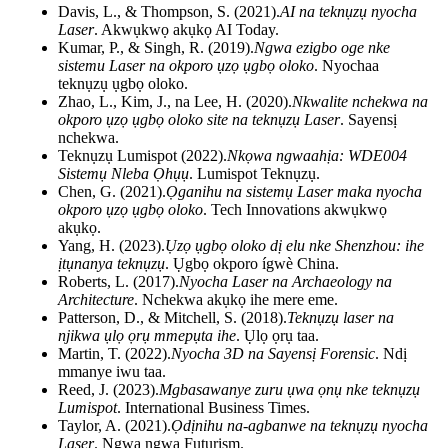
Davis, L., & Thompson, S. (2021).
AI na teknụzụ nyocha
Laser
. Akwụkwọ akụkọ AI Today.
Kumar, P., & Singh, R. (2019).
Ngwa ezigbo oge nke
sistemu Laser na okporo ụzọ ụgbọ oloko
. Nyochaa
teknụzụ ụgbọ oloko.
Zhao, L., Kim, J., na Lee, H. (2020).
Nkwalite nchekwa na
okporo ụzọ ụgbọ oloko site na teknụzụ Laser
. Sayensị
nchekwa.
Teknụzụ Lumispot (2022).
Nkọwa ngwaahịa: WDE004
Sistemụ Nleba Ọhụụ
. Lumispot Teknụzụ.
Chen, G. (2021).
Ọganihu na sistemụ Laser maka nyocha
okporo ụzọ ụgbọ oloko
. Tech Innovations akwụkwọ
akụkọ.
Yang, H. (2023).
Ụzọ ụgbọ oloko dị elu nke Shenzhou: ihe
ịtụnanya teknụzụ
. Ụgbọ okporo ígwè China.
Roberts, L. (2017).
Nyocha Laser na Archaeology na
Architecture
. Nchekwa akụkọ ihe mere eme.
Patterson, D., & Mitchell, S. (2018).
Teknụzụ laser na
njikwa ụlọ ọrụ mmepụta ihe
. Ụlọ ọrụ taa.
Martin, T. (2022).
Nyocha 3D na Sayensị Forensic
. Ndị
mmanye iwu taa.
Reed, J. (2023).
Mgbasawanye zuru ụwa ọnụ nke teknụzụ
Lumispot
. International Business Times.
Taylor, A. (2021).
Ọdịnihu na-agbanwe na teknụzụ nyocha
Laser
. Ngwa ngwa Futurism.