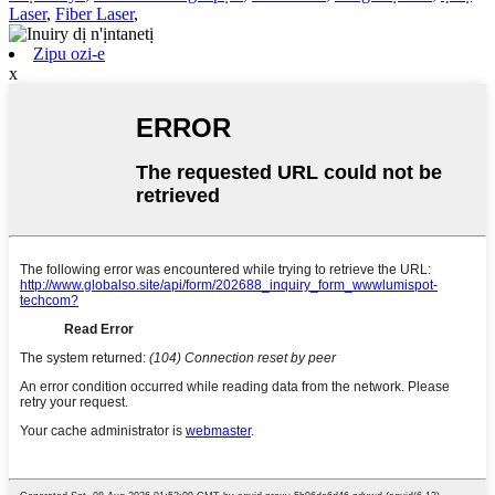
Laser
,
Fiber Laser
,
Zipu ozi-e
x