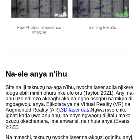
Na-ele anya n'ihu
Site na iji teknụzụ na-aga n'ihu, nyocha laser adịla njikere
iduga ebili mmiri ọhụrụ nke ụlọ ọrụ (Taylor, 2021). Anyị na-
ahụ ụzọ ndị ọzọ akpaghị aka na-egbo nsogbu na mkpa dị
mgbagwoju anya. Ejikọtara ya na Virtual Reality (VR) na
Augmented Reality (AR),
3D laser data
Ngwa nwere ike
ịgbatị karịa ụwa anụ ahụ, na-enye ngwaọrụ dijitalụ maka
ọzụzụ ọkachamara, ịme anwansị, na nhụta anya (Evans,
2022).
Na mmechi, teknụzụ nyocha laser na-akpụzi ọdịnihu anyị,