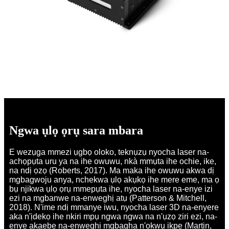
Ngwa ụlọ ọrụ sara mbara
E wezụga mmezi ụgbọ oloko, teknụzụ nyocha laser na-
achọpụta uru ya na ihe owuwu, nkà mmụta ihe ochie, ike,
na ndị ọzọ (Roberts, 2017). Ma maka ihe owuwu akwa dị
mgbagwoju anya, nchekwa ụlọ akụkọ ihe mere eme, ma ọ
bụ njikwa ụlọ ọrụ mmepụta ihe, nyocha laser na-enye izi
ezi na mgbanwe na-enweghị atụ (Patterson & Mitchell,
2018). N'ime ndị mmanye iwu, nyocha laser 3D na-enyere
aka n'ịdekọ ihe nkiri mpụ ngwa ngwa na n'ụzọ ziri ezi, na-
enye akaebe na-enweghị mgbagha n'okwu ikpe (Martin,