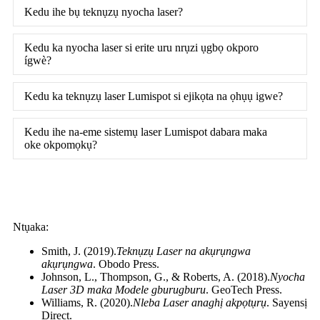
Kedu ihe bụ teknụzụ nyocha laser?
Kedu ka nyocha laser si erite uru nrụzi ụgbọ okporo
ígwè?
Kedu ka teknụzụ laser Lumispot si ejikọta na ọhụụ igwe?
Kedu ihe na-eme sistemụ laser Lumispot dabara maka
oke okpomọkụ?
Ntụaka:
Smith, J. (2019).
Teknụzụ Laser na akụrụngwa
akụrụngwa
. Obodo Press.
Johnson, L., Thompson, G., & Roberts, A. (2018).
Nyocha
Laser 3D maka Modele gburugburu
. GeoTech Press.
Williams, R. (2020).
Nleba Laser anaghị akpọtụrụ
. Sayensị
Direct.