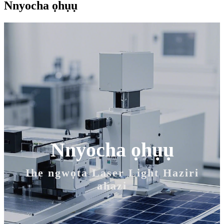
Nnyocha ọhụụ
Nnyocha ọhụụ
Ihe ngwọta Laser Light Haziri
ahazi