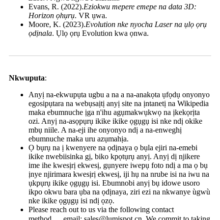
Evans, R. (2022).
Eziokwu mepere emepe na data 3D:
Horizon ọhụrụ
. VR ụwa.
Moore, K. (2023).
Evolution nke nyocha Laser na ụlọ ọrụ
ọdịnala
. Ụlọ ọrụ Evolution kwa ọnwa.
Nkwuputa
:
Anyị na-ekwupụta ugbu a na a na-anakọta ụfọdụ onyonyo
egosipụtara na webụsaịtị anyị site na ịntanetị na Wikipedia
maka ebumnuche ịga n'ihu agụmakwụkwọ na ịkekọrịta
ozi. Anyị na-asọpụrụ ikike ikike ọgụgụ isi nke ndị okike
mbụ niile. A na-eji ihe onyonyo ndị a na-enweghị
ebumnuche maka uru azụmahịa.
Ọ bụrụ na ị kwenyere na ọdịnaya ọ bụla ejiri na-emebi
ikike nwebiisinka gị, biko kpọtụrụ anyị. Anyị dị njikere
ime ihe kwesịrị ekwesị, gụnyere iwepụ foto ndị a ma ọ bụ
ịnye njirimara kwesịrị ekwesị, iji hụ na nrube isi na iwu na
ụkpụrụ ikike ọgụgụ isi. Ebumnobi anyị bụ idowe usoro
ikpo okwu bara ụba na ọdịnaya, ziri ezi na nkwanye ùgwù
nke ikike ọgụgụ isi ndị ọzọ.
Please reach out to us via the following contact
method， email: sales@lumispot.cn. We commit to taking