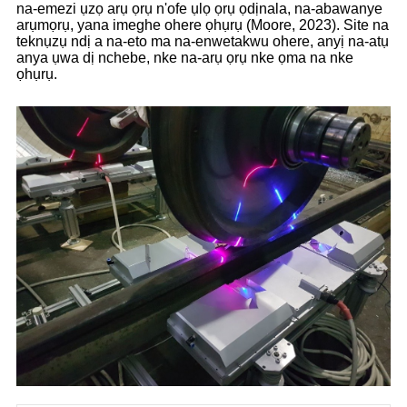
na-emezi ụzọ arụ ọrụ n'ofe ụlọ ọrụ ọdịnala, na-abawanye
arụmọrụ, yana imeghe ohere ọhụrụ (Moore, 2023). Site na
teknụzụ ndị a na-eto ma na-enwetakwu ohere, anyị na-atụ
anya ụwa dị nchebe, nke na-arụ ọrụ nke ọma na nke
ọhụrụ.